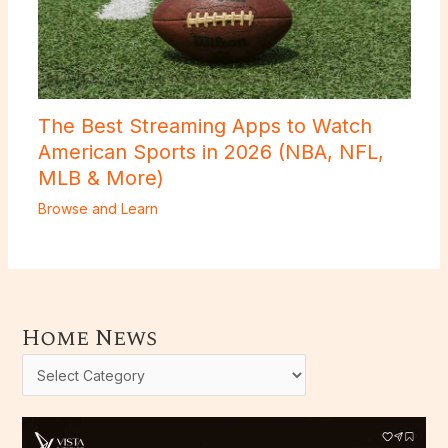
The Best Streaming Apps to Watch
American Sports in 2026 (NBA, NFL,
MLB & More)
Browse and Learn
Home News