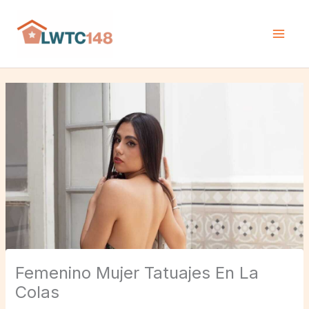
Skip
H
to
o
content
m
e
N
e
w
s
Femenino Mujer Tatuajes En La
Colas